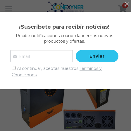
0
×
CATEGORÍAS DE LA TIENDA
Inicio
¡Suscribete para recibir noticias!
Volver
Todas las Categorías
CEO
Recibe notificaciones cuando lancemos nuevos
productos y ofertas.
Otros Servicios
Enviar
Productos y Servicios
Al continuar, aceptas nuestros
Términos y
Descarga Gratis Informes
Condiciones
Visítanos
Contáctenos
Servicios
Nuestro Blog
Sistema Eléctrico de Potencia