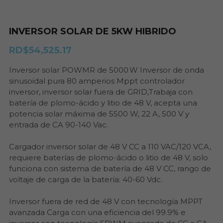
Máquinas Eléctricas
Pronostico Demanda
INVERSOR SOLAR DE 5KW HIBRIDO
Nuestros Productos
Informes Escenarios SENI
RD$54,525.17
Desarrollo Modelos Gams
Buscar
Inversor solar POWMR de 5000 W Inversor de onda
sinusoidal pura 80 amperios Mppt controlador
829-241-0297
inversor, inversor solar fuera de GRID,Trabaja con
batería de plomo-ácido y litio de 48 V, acepta una
info@conexyner.com
potencia solar máxima de 5500 W, 22 A, 500 V y
entrada de CA 90-140 Vac.
Cargador inversor solar de 48 V CC a 110 VAC/120 VCA,
requiere baterías de plomo-ácido o litio de 48 V, solo
Tienda en Linea
funciona con sistema de batería de 48 V CC, rango de
voltaje de carga de la batería: 40-60 Vdc.
Inversor fuera de red de 48 V con tecnología MPPT
avanzada Carga con una eficiencia del 99.9% e