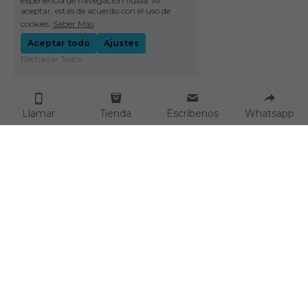
experiencia de navegación fluida. Al
aceptar, estás de acuerdo con el uso de
cookies.
Saber Más
Aceptar todo
Ajustes
Rechazar Todos
Llamar
Tienda
Escríbenos
Whatsapp
829-241-0297
info@conexyner.com
© 2022 CONEXYNER SRL. All rights reserved.
Términos y Condiciones